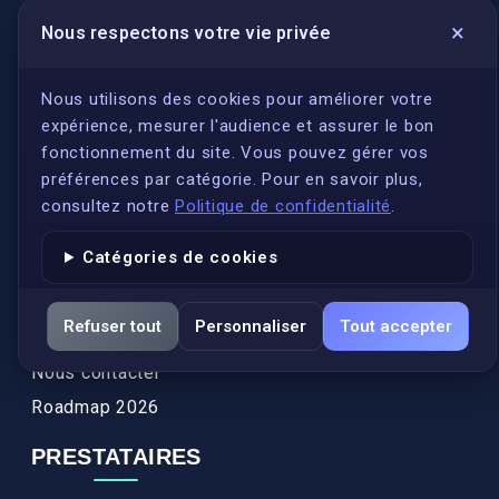
×
Nous respectons votre vie privée
LIENS UTILES
S'inscrire
Nous utilisons des cookies pour améliorer votre
expérience, mesurer l'audience et assurer le bon
Qui sommes-nous ?
fonctionnement du site. Vous pouvez gérer vos
Conformité
préférences par catégorie. Pour en savoir plus,
Annuaires des traducteurs assermentés
consultez notre
Politique de confidentialité
.
Authenticité et apostille
Catégories de cookies
Actualités
Services
Refuser tout
Personnaliser
Tout accepter
FAQ
Nous contacter
Roadmap 2026
PRESTATAIRES