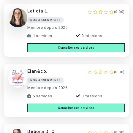
Leticia L.
(0.00)
NON ASSERMENTÉ
Membre depuis 2025
1
services
0
missions
Consulter ses services
Élan&co.
(0.00)
NON ASSERMENTÉ
Membre depuis 2026
5
services
0
missions
Consulter ses services
Débora D. O.
(0.00)