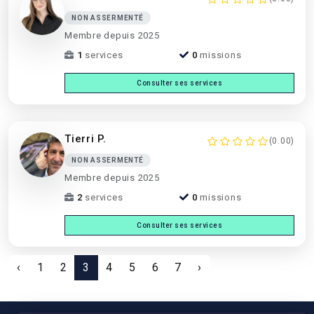
NON ASSERMENTÉ
Membre depuis 2025
1
services
0
missions
Consulter ses services
Tierri P.
(0.00)
NON ASSERMENTÉ
Membre depuis 2025
2
services
0
missions
Consulter ses services
‹
1
2
3
4
5
6
7
›