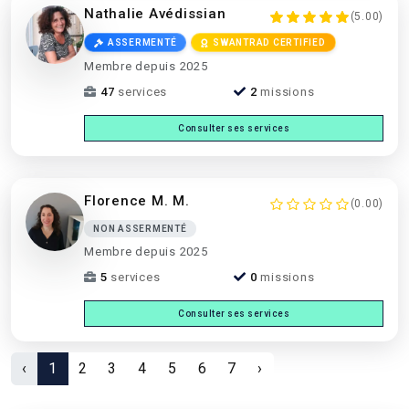
Nathalie Avédissian
(5.00)
ASSERMENTÉ
SWANTRAD CERTIFIED
Membre depuis 2025
47
services
2
missions
Consulter ses services
Florence M. M.
(0.00)
NON ASSERMENTÉ
Membre depuis 2025
5
services
0
missions
Consulter ses services
‹
1
2
3
4
5
6
7
›