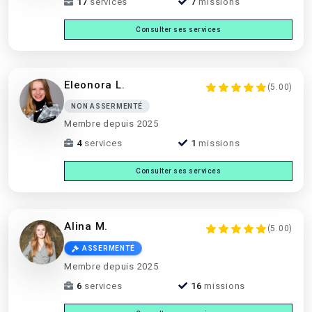
17
services
7
missions
Consulter ses services
Eleonora L.
(5.00)
NON ASSERMENTÉ
Membre depuis 2025
4
services
1
missions
Consulter ses services
Alina M.
(5.00)
ASSERMENTÉ
Membre depuis 2025
6
services
16
missions