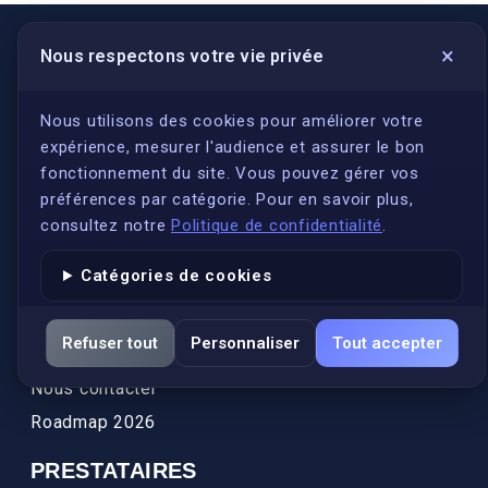
×
Nous respectons votre vie privée
LIENS UTILES
S'inscrire
Nous utilisons des cookies pour améliorer votre
expérience, mesurer l'audience et assurer le bon
Qui sommes-nous ?
fonctionnement du site. Vous pouvez gérer vos
Conformité
préférences par catégorie. Pour en savoir plus,
Annuaires des traducteurs assermentés
consultez notre
Politique de confidentialité
.
Authenticité et apostille
Catégories de cookies
Actualités
Services
Refuser tout
Personnaliser
Tout accepter
FAQ
Nous contacter
Roadmap 2026
PRESTATAIRES