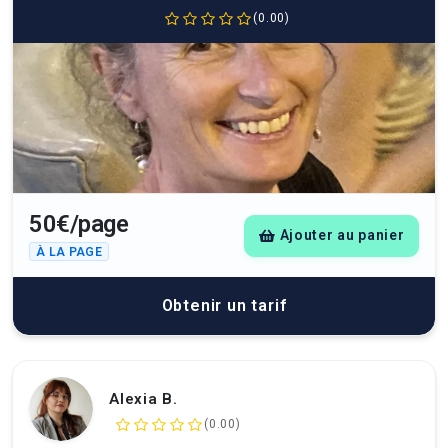
(0.00)
50€/page
Ajouter au panier
À LA PAGE
Obtenir un tarif
Alexia B.
(0.00)