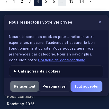
‹
1
2
3
4
5
6
...
13
14
›
×
Nous respectons votre vie privée
LIENS UTILES
S'inscrire
Nous utilisons des cookies pour améliorer votre
expérience, mesurer l'audience et assurer le bon
Qui sommes-nous ?
fonctionnement du site. Vous pouvez gérer vos
Conformité
préférences par catégorie. Pour en savoir plus,
Annuaires des traducteurs assermentés
consultez notre
Politique de confidentialité
.
Authenticité et apostille
Catégories de cookies
Actualités
Services
Refuser tout
Personnaliser
Tout accepter
FAQ
Nous contacter
Roadmap 2026