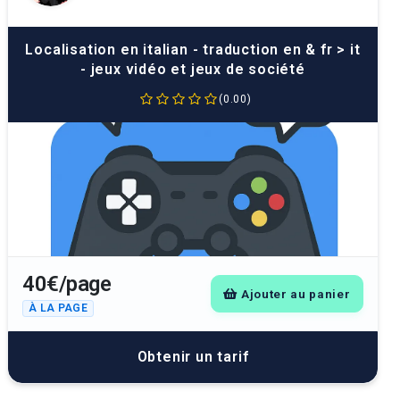
Localisation en italian - traduction en & fr > it
- jeux vidéo et jeux de société
(0.00)
40€/page
Ajouter au panier
À LA PAGE
Obtenir un tarif