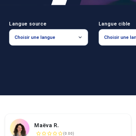
Langue source
Langue cible
Maëva R.
(0.00)