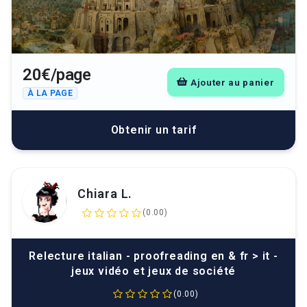
20€/page
Ajouter au panier
À LA PAGE
Obtenir un tarif
Chiara L.
(0.00)
Relecture italian - proofreading en & fr > it -
jeux vidéo et jeux de société
(0.00)