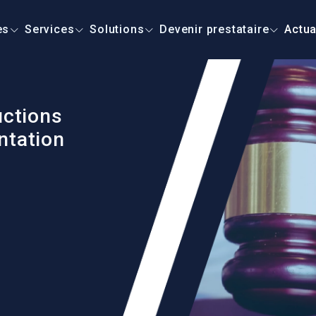
es
Services
Solutions
Devenir prestataire
Actua
uctions
ntation