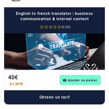
English to french translator | business
communication & internal content
(0.00)
40€
Ajouter au panier
À L'ACTE
Obtenir un tarif