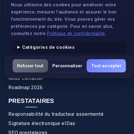
S'inscrire
Nous utilisons des cookies pour améliorer votre
expérience, mesurer l'audience et assurer le bon
Qui sommes-nous ?
fonctionnement du site. Vous pouvez gérer vos
Conformité
préférences par catégorie. Pour en savoir plus,
Annuaires des traducteurs assermentés
consultez notre
Politique de confidentialité
.
Authenticité et apostille
Catégories de cookies
Actualités
Services
Refuser tout
Personnaliser
Tout accepter
FAQ
Nous contacter
Roadmap 2026
PRESTATAIRES
Responsabilité du traducteur assermenté
Signature électronique eIDas
SEO prestataires