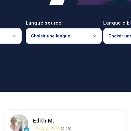
Langue source
Langue cib
Edith M.
(0.00)