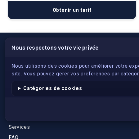
Obtenir un tarif
Nous respectons votre vie privée
LIENS UTILES
S'inscrire
Nous utilisons des cookies pour améliorer votre exp
site. Vous pouvez gérer vos préférences par catégori
Qui sommes-nous ?
Conformité
Catégories de cookies
Annuaires des traducteurs assermentés
Authenticité et apostille
Actualités
Services
FAQ