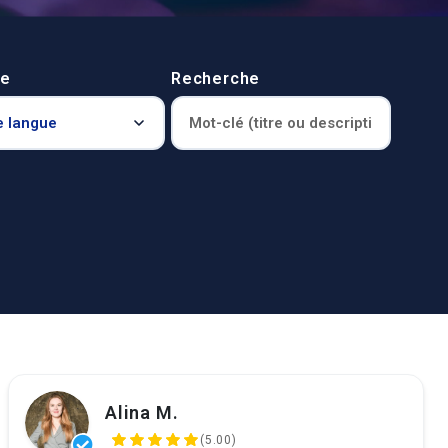
le
Recherche
Alina M.
(5.00)