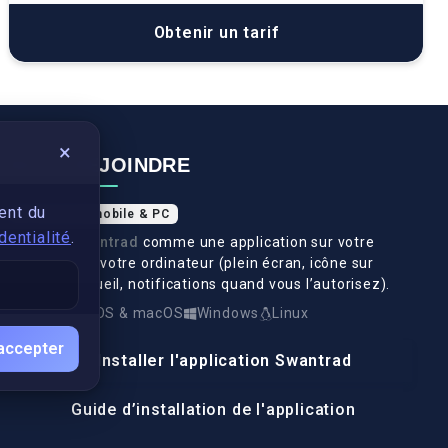
Obtenir un tarif
×
NOUS REJOINDRE
ent du
Application mobile & PC
dentialité
.
Installez
Swantrad
comme une application sur votre
téléphone et votre ordinateur (plein écran, icône sur
l’écran d’accueil, notifications quand vous l’autorisez).
Android
iOS & macOS
Windows
Linux
accepter
Installer l'application Swantrad
Guide d’installation de l'application