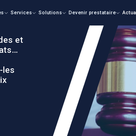
es
Services
Solutions
Devenir prestataire
Actua
des et
cats…
-les
ix