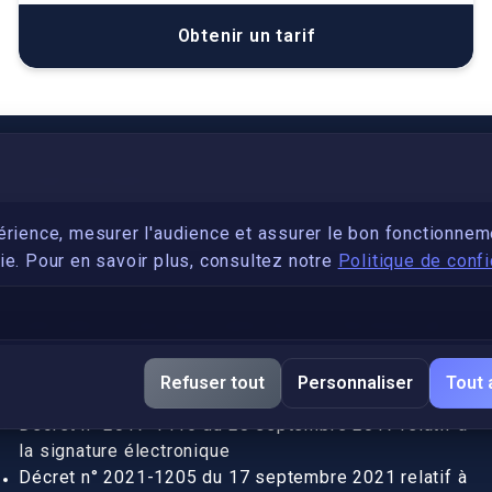
Obtenir un tarif
PARTENARIAT
Devenez développeur avec IronSkill Academy
érience, mesurer l'audience et assurer le bon fonctionnem
e. Pour en savoir plus, consultez notre
Politique de confi
Gubernatis immobilier
DÉCRETS SIGNATURE ÉLECTRONIQUE
Apostille et légalisation, fin de l'obligation entre les
Refuser tout
Personnaliser
Tout 
pays de l’UE (Règlement 2016/1191)
Décret n° 2017-1416 du 28 septembre 2017 relatif à
la signature électronique
Décret n° 2021-1205 du 17 septembre 2021 relatif à