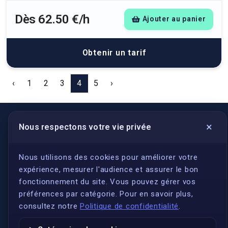
Dès 62.50 €/h
Ajouter au panier
Obtenir un tarif
‹
1
2
3
4
5
›
×
Nous respectons votre vie privée
LIENS UTILES
S'inscrire
Nous utilisons des cookies pour améliorer votre
expérience, mesurer l'audience et assurer le bon
Qui sommes-nous ?
fonctionnement du site. Vous pouvez gérer vos
Conformité
préférences par catégorie. Pour en savoir plus,
Annuaires des traducteurs assermentés
consultez notre
Politique de confidentialité
.
Authenticité et apostille