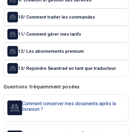
9/ Création et gestion des services
10/ Comment traiter les commandes
11/ Comment gérer mes tarifs
12/ Les abonnements premium
13/ Rejoindre Swantrad en tant que traducteur
Questions et réponses
Questions fréquemment posées
Comment conserver mes documents après la
livraison ?