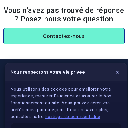
Vous n’avez pas trouvé de réponse
? Posez-nous votre question
Contactez-nous
×
Nous respectons votre vie privée
LIENS UTILES
S'inscrire
Nous utilisons des cookies pour améliorer votre
expérience, mesurer l'audience et assurer le bon
Qui sommes-nous ?
fonctionnement du site. Vous pouvez gérer vos
Conformité
préférences par catégorie. Pour en savoir plus,
Annuaires des traducteurs assermentés
consultez notre
Politique de confidentialité
.
Authenticité et apostille