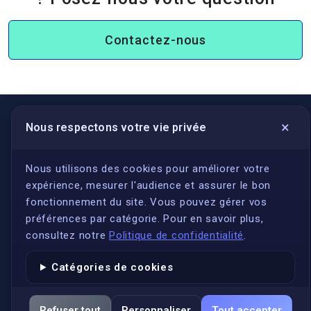
Contactez-nous
×
Nous respectons votre vie privée
LIENS UTILES
S'inscrire
Nous utilisons des cookies pour améliorer votre
expérience, mesurer l'audience et assurer le bon
Qui sommes-nous ?
fonctionnement du site. Vous pouvez gérer vos
Conformité
préférences par catégorie. Pour en savoir plus,
Annuaires des traducteurs assermentés
consultez notre
Politique de confidentialité
.
Authenticité et apostille
Catégories de cookies
Actualités
Services
Refuser tout
Personnaliser
Tout accepter