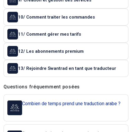
9/ Création et gestion des services
10/ Comment traiter les commandes
11/ Comment gérer mes tarifs
12/ Les abonnements premium
13/ Rejoindre Swantrad en tant que traducteur
Questions et réponses
Questions fréquemment posées
Combien de temps prend une traduction arabe ?