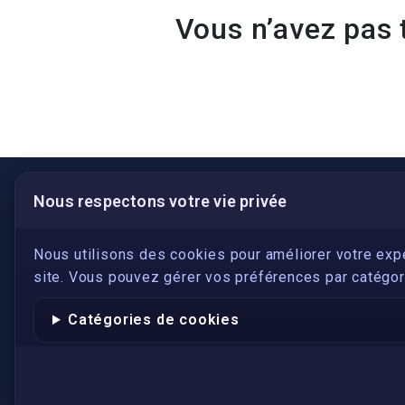
Vous n’avez pas 
Nous respectons votre vie privée
LIENS UTILES
S'inscrire
Nous utilisons des cookies pour améliorer votre exp
site. Vous pouvez gérer vos préférences par catégori
Qui sommes-nous ?
Conformité
Catégories de cookies
Annuaires des traducteurs assermentés
Authenticité et apostille
Actualités