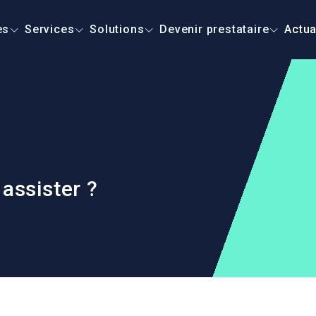
es
Services
Solutions
Devenir prestataire
Actua
ssister ?