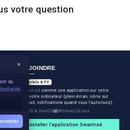
us votre question
×
NOUS REJOINDRE
ent du
Application mobile & PC
dentialité
.
Installez
Swantrad
comme une application sur votre
téléphone et votre ordinateur (plein écran, icône sur
l’écran d’accueil, notifications quand vous l’autorisez).
Android
iOS & macOS
Windows
Linux
accepter
Installer l'application Swantrad