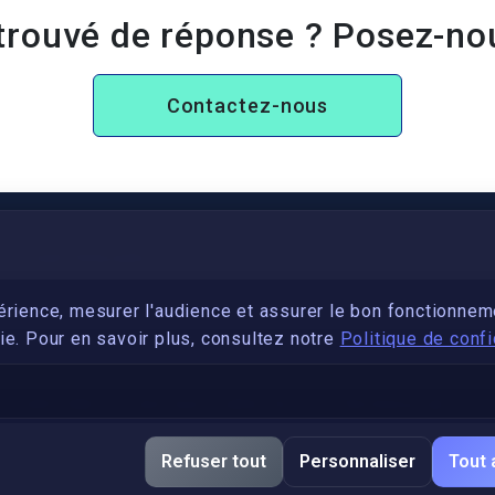
trouvé de réponse ? Posez-no
Contactez-nous
PARTENARIAT
Devenez développeur avec IronSkill Academy
érience, mesurer l'audience et assurer le bon fonctionnem
e. Pour en savoir plus, consultez notre
Politique de confi
Gubernatis immobilier
DÉCRETS SIGNATURE ÉLECTRONIQUE
Apostille et légalisation, fin de l'obligation entre les
Refuser tout
Personnaliser
Tout 
pays de l’UE (Règlement 2016/1191)