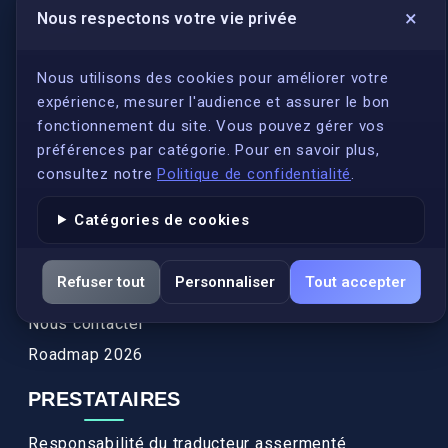
×
Nous respectons votre vie privée
LIENS UTILES
S'inscrire
Nous utilisons des cookies pour améliorer votre
expérience, mesurer l'audience et assurer le bon
Qui sommes-nous ?
fonctionnement du site. Vous pouvez gérer vos
Conformité
préférences par catégorie. Pour en savoir plus,
Annuaires des traducteurs assermentés
consultez notre
Politique de confidentialité
.
Authenticité et apostille
Catégories de cookies
Actualités
Services
Refuser tout
Personnaliser
Tout accepter
FAQ
Nous contacter
Roadmap 2026
PRESTATAIRES
Responsabilité du traducteur assermenté