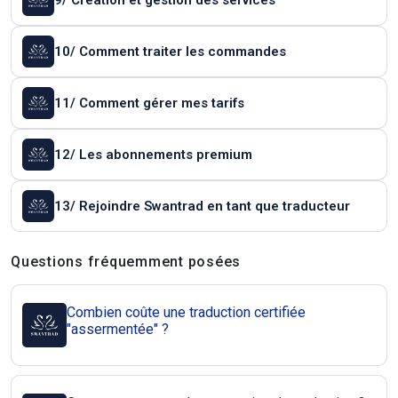
9/ Création et gestion des services
10/ Comment traiter les commandes
11/ Comment gérer mes tarifs
12/ Les abonnements premium
13/ Rejoindre Swantrad en tant que traducteur
Questions et réponses
Questions fréquemment posées
Combien coûte une traduction certifiée
"assermentée" ?