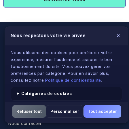
×
Nous respectons votre vie privée
LIENS UTILES
S'inscrire
Nous utilisons des cookies pour améliorer votre
expérience, mesurer l'audience et assurer le bon
Qui sommes-nous ?
fonctionnement du site. Vous pouvez gérer vos
Conformité
préférences par catégorie. Pour en savoir plus,
Annuaires des traducteurs assermentés
consultez notre
Politique de confidentialité
.
Authenticité et apostille
Catégories de cookies
Actualités
Services
Refuser tout
Personnaliser
Tout accepter
FAQ
Nous contacter