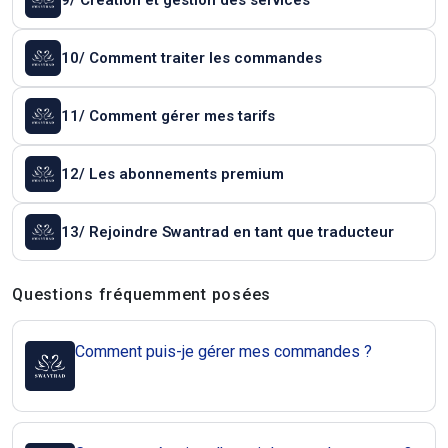
9/ Création et gestion des services
10/ Comment traiter les commandes
11/ Comment gérer mes tarifs
12/ Les abonnements premium
13/ Rejoindre Swantrad en tant que traducteur
Questions et réponses
Questions fréquemment posées
Comment puis-je gérer mes commandes ?