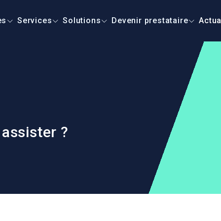
es
Services
Solutions
Devenir prestataire
Actua
ssister ?