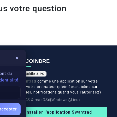
us votre question
×
NOUS REJOINDRE
ent du
Application mobile & PC
dentialité
.
Installez
Swantrad
comme une application sur votre
téléphone et votre ordinateur (plein écran, icône sur
l’écran d’accueil, notifications quand vous l’autorisez).
Android
iOS & macOS
Windows
Linux
accepter
Installer l'application Swantrad