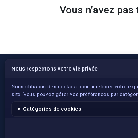
Vous n’avez pas 
Nous respectons votre vie privée
LIENS UTILES
S'inscrire
Nous utilisons des cookies pour améliorer votre exp
site. Vous pouvez gérer vos préférences par catégori
Qui sommes-nous ?
Conformité
Catégories de cookies
Annuaires des traducteurs assermentés
Authenticité et apostille
Actualités