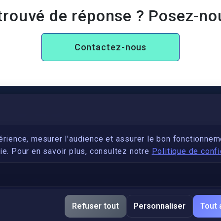
trouvé de réponse ? Posez-no
Contactez-nous
PARTENARIAT
Devenez développeur avec IronSkill Academy
érience, mesurer l'audience et assurer le bon fonctionnem
e. Pour en savoir plus, consultez notre
Politique de confi
Gubernatis immobilier
DÉCRETS SIGNATURE ÉLECTRONIQUE
Apostille et légalisation, fin de l'obligation entre les
Refuser tout
Personnaliser
Tout 
pays de l’UE (Règlement 2016/1191)