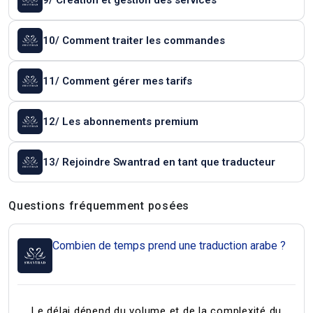
9/ Création et gestion des services
10/ Comment traiter les commandes
11/ Comment gérer mes tarifs
12/ Les abonnements premium
13/ Rejoindre Swantrad en tant que traducteur
Questions et réponses
Questions fréquemment posées
Combien de temps prend une traduction arabe ?
Le délai dépend du volume et de la complexité du