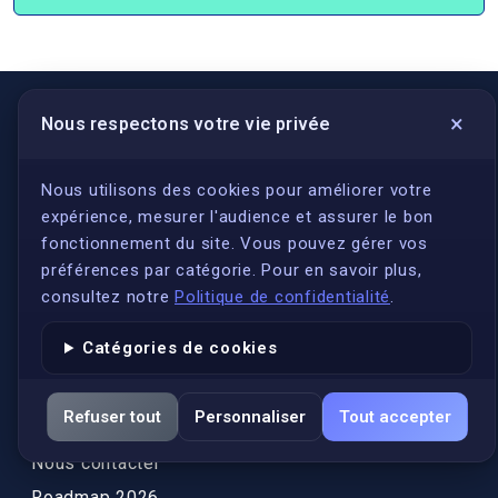
×
Nous respectons votre vie privée
LIENS UTILES
S'inscrire
Nous utilisons des cookies pour améliorer votre
expérience, mesurer l'audience et assurer le bon
Qui sommes-nous ?
fonctionnement du site. Vous pouvez gérer vos
Conformité
préférences par catégorie. Pour en savoir plus,
Annuaires des traducteurs assermentés
consultez notre
Politique de confidentialité
.
Authenticité et apostille
Catégories de cookies
Actualités
Services
Refuser tout
Personnaliser
Tout accepter
FAQ
Nous contacter
Roadmap 2026