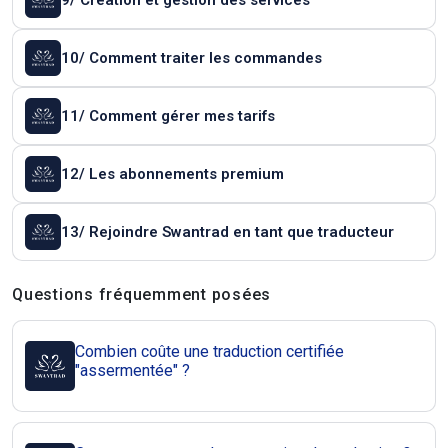
9/ Création et gestion des services
10/ Comment traiter les commandes
11/ Comment gérer mes tarifs
12/ Les abonnements premium
13/ Rejoindre Swantrad en tant que traducteur
Questions et réponses
Questions fréquemment posées
Combien coûte une traduction certifiée
"assermentée" ?