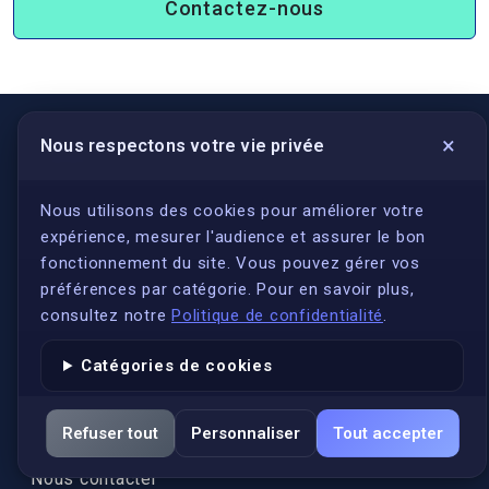
Contactez-nous
×
Nous respectons votre vie privée
LIENS UTILES
S'inscrire
Nous utilisons des cookies pour améliorer votre
expérience, mesurer l'audience et assurer le bon
Qui sommes-nous ?
fonctionnement du site. Vous pouvez gérer vos
Conformité
préférences par catégorie. Pour en savoir plus,
Annuaires des traducteurs assermentés
consultez notre
Politique de confidentialité
.
Authenticité et apostille
Catégories de cookies
Actualités
Services
Refuser tout
Personnaliser
Tout accepter
FAQ
Nous contacter