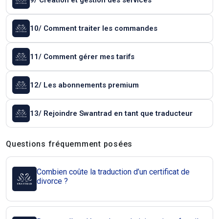
9/ Création et gestion des services
10/ Comment traiter les commandes
11/ Comment gérer mes tarifs
12/ Les abonnements premium
13/ Rejoindre Swantrad en tant que traducteur
Questions et réponses
Questions fréquemment posées
Combien coûte la traduction d’un certificat de
divorce ?