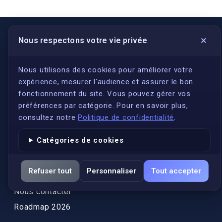
×
Nous respectons votre vie privée
LIENS UTILES
S'inscrire
Nous utilisons des cookies pour améliorer votre
expérience, mesurer l'audience et assurer le bon
Qui sommes-nous ?
fonctionnement du site. Vous pouvez gérer vos
Conformité
préférences par catégorie. Pour en savoir plus,
Annuaires des traducteurs assermentés
consultez notre
Politique de confidentialité
.
Authenticité et apostille
Catégories de cookies
Actualités
Services
Refuser tout
Personnaliser
Tout accepter
FAQ
Nous contacter
Roadmap 2026