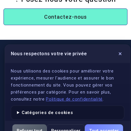
Contactez-nous
×
Nous respectons votre vie privée
LIENS UTILES
S'inscrire
Nous utilisons des cookies pour améliorer votre
expérience, mesurer l'audience et assurer le bon
Qui sommes-nous ?
fonctionnement du site. Vous pouvez gérer vos
Conformité
préférences par catégorie. Pour en savoir plus,
Annuaires des traducteurs assermentés
consultez notre
Politique de confidentialité
.
Authenticité et apostille
Catégories de cookies
Actualités
Services
Refuser tout
Personnaliser
Tout accepter