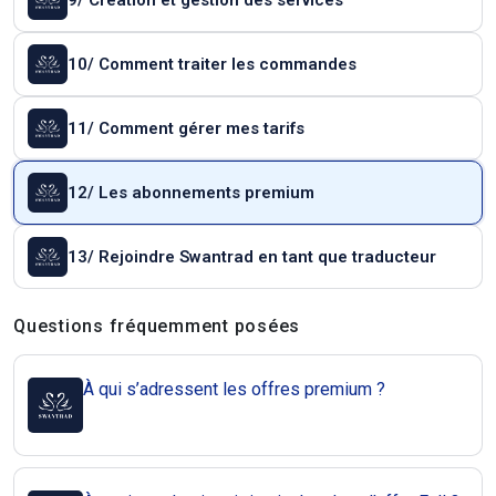
9/ Création et gestion des services
10/ Comment traiter les commandes
11/ Comment gérer mes tarifs
12/ Les abonnements premium
13/ Rejoindre Swantrad en tant que traducteur
Questions et réponses
Questions fréquemment posées
À qui s’adressent les offres premium ?