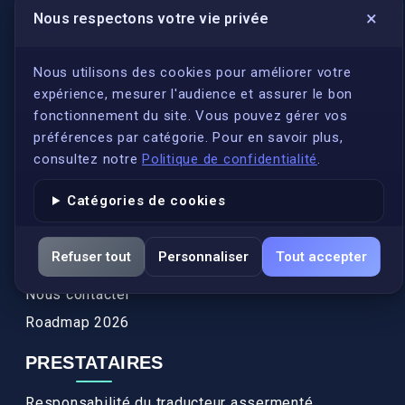
×
Nous respectons votre vie privée
LIENS UTILES
S'inscrire
Nous utilisons des cookies pour améliorer votre
expérience, mesurer l'audience et assurer le bon
Qui sommes-nous ?
fonctionnement du site. Vous pouvez gérer vos
Conformité
préférences par catégorie. Pour en savoir plus,
Annuaires des traducteurs assermentés
consultez notre
Politique de confidentialité
.
Authenticité et apostille
Catégories de cookies
Actualités
Services
Refuser tout
Personnaliser
Tout accepter
FAQ
Nous contacter
Roadmap 2026
PRESTATAIRES
Responsabilité du traducteur assermenté