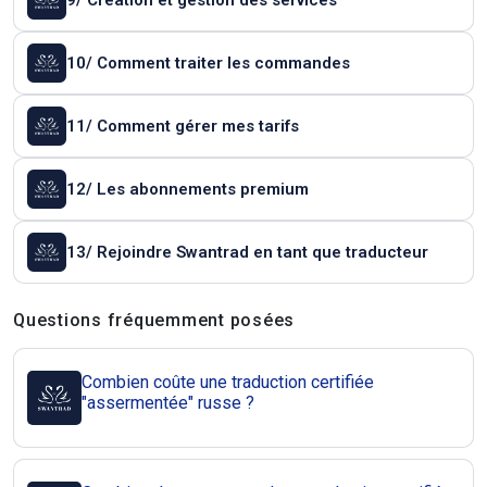
9/ Création et gestion des services
10/ Comment traiter les commandes
11/ Comment gérer mes tarifs
12/ Les abonnements premium
13/ Rejoindre Swantrad en tant que traducteur
Questions et réponses
Questions fréquemment posées
Combien coûte une traduction certifiée
"assermentée" russe ?