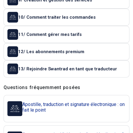
9/ Création et gestion des services
10/ Comment traiter les commandes
11/ Comment gérer mes tarifs
12/ Les abonnements premium
13/ Rejoindre Swantrad en tant que traducteur
Questions et réponses
Questions fréquemment posées
Apostille, traduction et signature électronique : on
fait le point