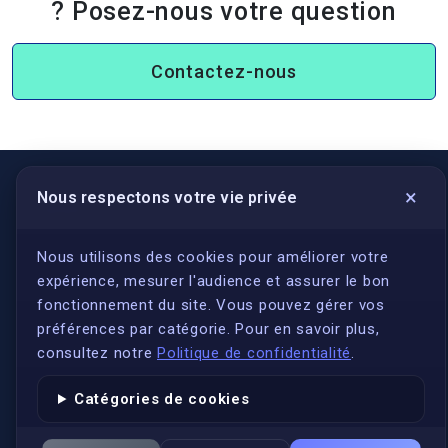
? Posez-nous votre question
Contactez-nous
×
Nous respectons votre vie privée
LIENS UTILES
S'inscrire
Nous utilisons des cookies pour améliorer votre
expérience, mesurer l'audience et assurer le bon
Qui sommes-nous ?
fonctionnement du site. Vous pouvez gérer vos
Conformité
préférences par catégorie. Pour en savoir plus,
Annuaires des traducteurs assermentés
consultez notre
Politique de confidentialité
.
Authenticité et apostille
Catégories de cookies
Actualités
Services