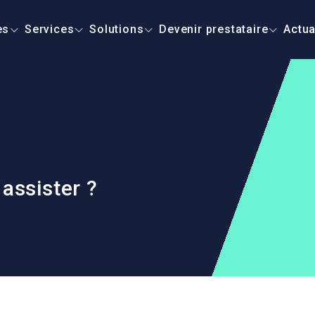
es
Services
Solutions
Devenir prestataire
Actua
ssister ?