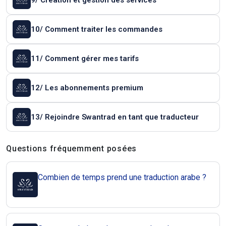
9/ Création et gestion des services
10/ Comment traiter les commandes
11/ Comment gérer mes tarifs
12/ Les abonnements premium
13/ Rejoindre Swantrad en tant que traducteur
Questions et réponses
Questions fréquemment posées
Combien de temps prend une traduction arabe ?