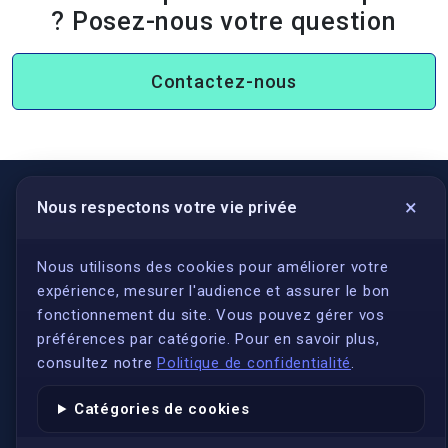
? Posez-nous votre question
Contactez-nous
×
Nous respectons votre vie privée
LIENS UTILES
S'inscrire
Nous utilisons des cookies pour améliorer votre
expérience, mesurer l'audience et assurer le bon
Qui sommes-nous ?
fonctionnement du site. Vous pouvez gérer vos
Conformité
préférences par catégorie. Pour en savoir plus,
Annuaires des traducteurs assermentés
consultez notre
Politique de confidentialité
.
Authenticité et apostille
Catégories de cookies
Actualités