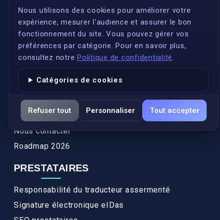
S'inscrire
Nous utilisons des cookies pour améliorer votre
expérience, mesurer l'audience et assurer le bon
Qui sommes-nous ?
fonctionnement du site. Vous pouvez gérer vos
Conformité
préférences par catégorie. Pour en savoir plus,
Annuaires des traducteurs assermentés
consultez notre
Politique de confidentialité
.
Authenticité et apostille
Catégories de cookies
Actualités
Services
Refuser tout
Personnaliser
Tout accepter
FAQ
Nous contacter
Roadmap 2026
PRESTATAIRES
Responsabilité du traducteur assermenté
Signature électronique eIDas