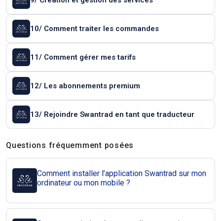
9/ Création et gestion des services
10/ Comment traiter les commandes
11/ Comment gérer mes tarifs
12/ Les abonnements premium
13/ Rejoindre Swantrad en tant que traducteur
Questions et réponses
Questions fréquemment posées
Comment installer l’application Swantrad sur mon
ordinateur ou mon mobile ?