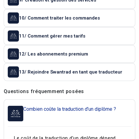
9/ Création et gestion des services
10/ Comment traiter les commandes
11/ Comment gérer mes tarifs
12/ Les abonnements premium
13/ Rejoindre Swantrad en tant que traducteur
Questions et réponses
Questions fréquemment posées
Combien coûte la traduction d’un diplôme ?
Le coût de la traduction d’un diplôme dépend