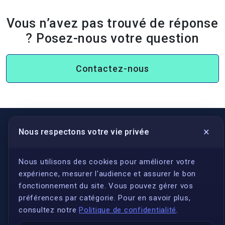
Vous n’avez pas trouvé de réponse
? Posez-nous votre question
Contactez-nous
×
Nous respectons votre vie privée
LIENS UTILES
S'inscrire
Nous utilisons des cookies pour améliorer votre
expérience, mesurer l'audience et assurer le bon
Qui sommes-nous ?
fonctionnement du site. Vous pouvez gérer vos
Conformité
préférences par catégorie. Pour en savoir plus,
Annuaires des traducteurs assermentés
consultez notre
Politique de confidentialité
.
Authenticité et apostille