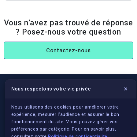
Vous n’avez pas trouvé de réponse
? Posez-nous votre question
Contactez-nous
×
Nous respectons votre vie privée
LIENS UTILES
S'inscrire
Nous utilisons des cookies pour améliorer votre
expérience, mesurer l'audience et assurer le bon
Qui sommes-nous ?
fonctionnement du site. Vous pouvez gérer vos
Conformité
préférences par catégorie. Pour en savoir plus,
Annuaires des traducteurs assermentés
consultez notre
Politique de confidentialité
.