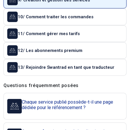
9/ Création et gestion des services
10/ Comment traiter les commandes
11/ Comment gérer mes tarifs
12/ Les abonnements premium
13/ Rejoindre Swantrad en tant que traducteur
Questions et réponses
Questions fréquemment posées
Chaque service publié possède-t-il une page
dédiée pour le référencement ?