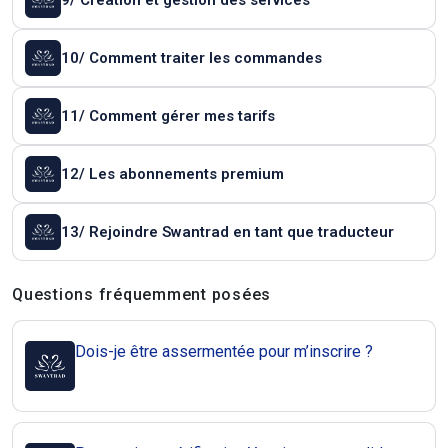
9/ Création et gestion des services
10/ Comment traiter les commandes
11/ Comment gérer mes tarifs
12/ Les abonnements premium
13/ Rejoindre Swantrad en tant que traducteur
Questions et réponses
Questions fréquemment posées
Dois-je être assermentée pour m’inscrire ?