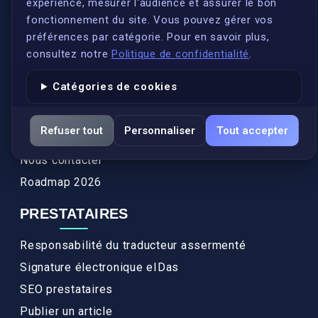
expérience, mesurer l'audience et assurer le bon
Qui sommes-nous ?
fonctionnement du site. Vous pouvez gérer vos
Conformité
préférences par catégorie. Pour en savoir plus,
Annuaires des traducteurs assermentés
consultez notre
Politique de confidentialité
.
Authenticité et apostille
Catégories de cookies
Actualités
Services
Refuser tout
Personnaliser
Tout accepter
FAQ
Nous contacter
Roadmap 2026
PRESTATAIRES
Responsabilité du traducteur assermenté
Signature électronique eIDas
SEO prestataires
Publier un article