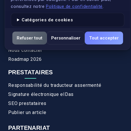
Annuaires des traducteurs assermentés
consultez notre
Politique de confidentialité
.
Authenticité et apostille
Catégories de cookies
Actualités
Services
Refuser tout
Personnaliser
Tout accepter
FAQ
Nous contacter
Roadmap 2026
PRESTATAIRES
Responsabilité du traducteur assermenté
Signature électronique eIDas
SEO prestataires
Publier un article
PARTENARIAT