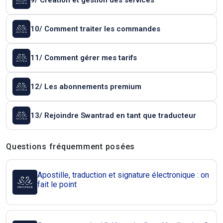
9/ Création et gestion des services
10/ Comment traiter les commandes
11/ Comment gérer mes tarifs
12/ Les abonnements premium
13/ Rejoindre Swantrad en tant que traducteur
Questions et réponses
Questions fréquemment posées
Apostille, traduction et signature électronique : on
fait le point