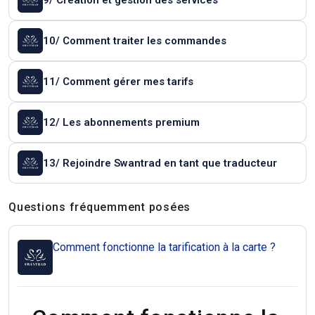
9/ Création et gestion des services
10/ Comment traiter les commandes
11/ Comment gérer mes tarifs
12/ Les abonnements premium
13/ Rejoindre Swantrad en tant que traducteur
Questions et réponses
Questions fréquemment posées
Comment fonctionne la tarification à la carte ?