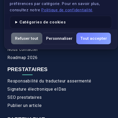
Conformité
préférences par catégorie. Pour en savoir plus,
Annuaires des traducteurs assermentés
consultez notre
Politique de confidentialité
.
Authenticité et apostille
Catégories de cookies
Actualités
Services
Refuser tout
Personnaliser
Tout accepter
FAQ
Nous contacter
Roadmap 2026
PRESTATAIRES
Responsabilité du traducteur assermenté
Signature électronique eIDas
SEO prestataires
Publier un article