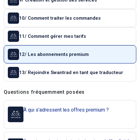
9/ Création et gestion des services
10/ Comment traiter les commandes
11/ Comment gérer mes tarifs
12/ Les abonnements premium
13/ Rejoindre Swantrad en tant que traducteur
Questions et réponses
Questions fréquemment posées
À qui s’adressent les offres premium ?