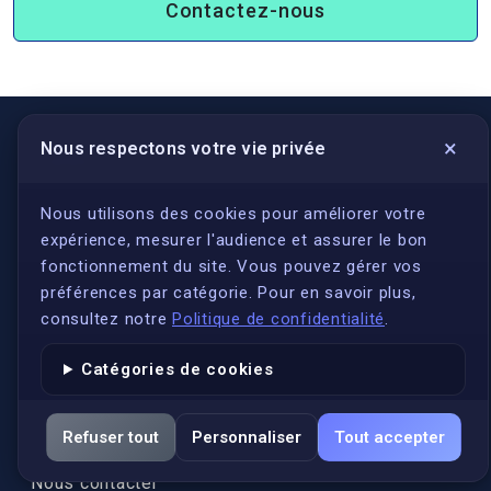
Contactez-nous
×
Nous respectons votre vie privée
LIENS UTILES
S'inscrire
Nous utilisons des cookies pour améliorer votre
expérience, mesurer l'audience et assurer le bon
Qui sommes-nous ?
fonctionnement du site. Vous pouvez gérer vos
Conformité
préférences par catégorie. Pour en savoir plus,
Annuaires des traducteurs assermentés
consultez notre
Politique de confidentialité
.
Authenticité et apostille
Catégories de cookies
Actualités
Services
Refuser tout
Personnaliser
Tout accepter
FAQ
Nous contacter