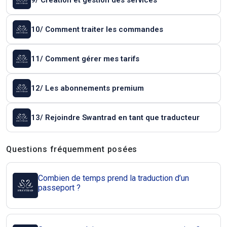
9/ Création et gestion des services
10/ Comment traiter les commandes
11/ Comment gérer mes tarifs
12/ Les abonnements premium
13/ Rejoindre Swantrad en tant que traducteur
Questions et réponses
Questions fréquemment posées
Combien de temps prend la traduction d’un
passeport ?