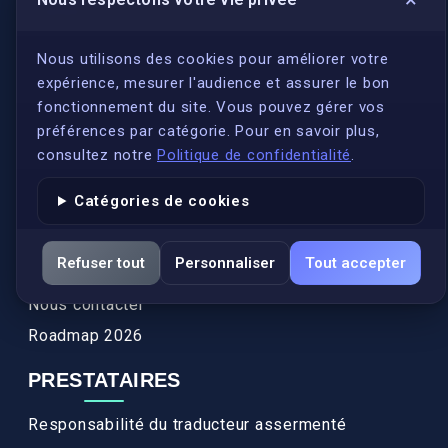
LIENS UTILES
S'inscrire
Nous utilisons des cookies pour améliorer votre
expérience, mesurer l'audience et assurer le bon
Qui sommes-nous ?
fonctionnement du site. Vous pouvez gérer vos
Conformité
préférences par catégorie. Pour en savoir plus,
Annuaires des traducteurs assermentés
consultez notre
Politique de confidentialité
.
Authenticité et apostille
Catégories de cookies
Actualités
Services
Refuser tout
Personnaliser
Tout accepter
FAQ
Nous contacter
Roadmap 2026
PRESTATAIRES
Responsabilité du traducteur assermenté