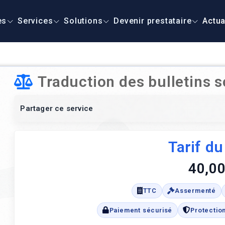
es
Services
Solutions
Devenir prestataire
Actua
Traduction des bulletins s
Partager ce service
Tarif du
40,00
TTC
Assermenté
Paiement sécurisé
Protectio