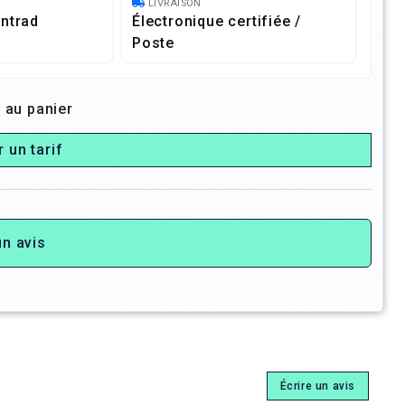
LIVRAISON
ntrad
Électronique certifiée /
Poste
 au panier
r un tarif
un avis
Écrire un avis