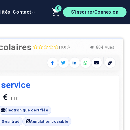
0
lités
Contact
S’inscrire/Connexion
colaires
👁️
804 vues
(0.00)
Facebook
Twitter
LinkedIn
WhatsApp
E‑mail
Copier le 
 service
 €
TTC
Électronique certifiée
n Swantrad
Annulation possible