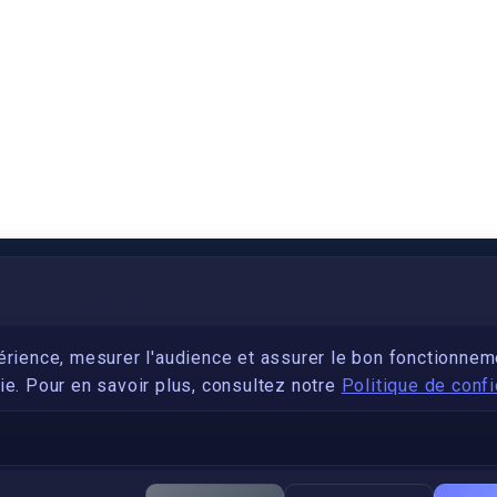
PARTENARIAT
Devenez développeur avec IronSkill Academy
érience, mesurer l'audience et assurer le bon fonctionnem
e. Pour en savoir plus, consultez notre
Politique de confi
Gubernatis immobilier
DÉCRETS SIGNATURE ÉLECTRONIQUE