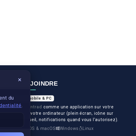
×
NOUS REJOINDRE
ent du
Application mobile & PC
dentialité
.
Installez
Swantrad
comme une application sur votre
téléphone et votre ordinateur (plein écran, icône sur
l’écran d’accueil, notifications quand vous l’autorisez).
Android
iOS & macOS
Windows
Linux