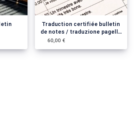
letin
Traduction certifiée bulletin
de notes / traduzione pagella
/ translation of school
60,00 €
reports / tradução de fichas
de avaliação