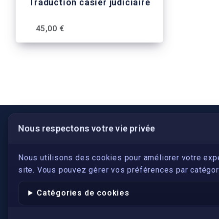
Traduction casier judiciaire
45,00 €
Nous respectons votre vie privée
LIENS UTILES
S'inscrire
Nous utilisons des cookies pour améliorer votre exp
site. Vous pouvez gérer vos préférences par catégori
Qui sommes-nous ?
Conformité
Catégories de cookies
Annuaires des traducteurs assermentés