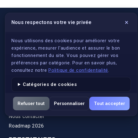
×
Nous respectons votre vie privée
LIENS UTILES
S'inscrire
Nous utilisons des cookies pour améliorer votre
expérience, mesurer l'audience et assurer le bon
Qui sommes-nous ?
fonctionnement du site. Vous pouvez gérer vos
Conformité
préférences par catégorie. Pour en savoir plus,
Annuaires des traducteurs assermentés
consultez notre
Politique de confidentialité
.
Authenticité et apostille
Catégories de cookies
Actualités
Services
Refuser tout
Personnaliser
Tout accepter
FAQ
Nous contacter
Roadmap 2026