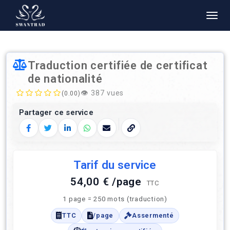
Traduction certifiée de certificat
de nationalité
👁️
387 vues
(0.00)
Partager ce service
Facebook
Twitter
LinkedIn
WhatsApp
E‑mail
Copier le lien
Tarif du service
54,00 € /page
TTC
1 page = 250 mots (traduction)
TTC
/page
Assermenté