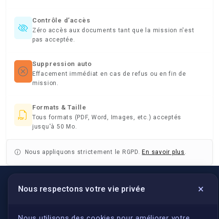
Contrôle d’accès
Zéro accès aux documents tant que la mission n'est
pas acceptée.
Suppression auto
Effacement immédiat en cas de refus ou en fin de
mission.
Formats & Taille
Tous formats (PDF, Word, Images, etc.) acceptés
jusqu'à 50 Mo.
Nous appliquons strictement le RGPD.
En savoir plus
.
×
Nous respectons votre vie privée
LIENS UTILES
S'inscrire
Nous utilisons des cookies pour améliorer votre