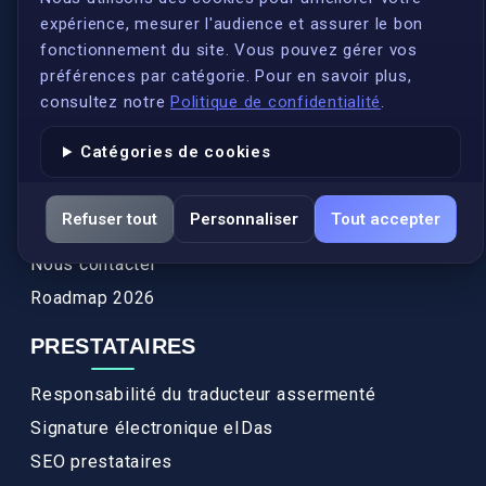
expérience, mesurer l'audience et assurer le bon
Qui sommes-nous ?
fonctionnement du site. Vous pouvez gérer vos
Conformité
préférences par catégorie. Pour en savoir plus,
Annuaires des traducteurs assermentés
consultez notre
Politique de confidentialité
.
Authenticité et apostille
Catégories de cookies
Actualités
Services
Refuser tout
Personnaliser
Tout accepter
FAQ
Nous contacter
Roadmap 2026
PRESTATAIRES
Responsabilité du traducteur assermenté
Signature électronique eIDas
SEO prestataires