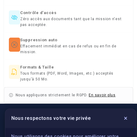
Contrôle d’accès
Zéro accès aux documents tant que la mission n'est
pas acceptée.
Suppression auto
Effacement immédiat en cas de refus ou en fin de
mission.
Formats & Taille
Tous formats (PDF, Word, Images, etc.) acceptés
jusqu'à 50 Mo.
Nous appliquons strictement le RGPD.
En savoir plus
.
×
Nous respectons votre vie privée
LIENS UTILES
S'inscrire
Nous utilisons des cookies pour améliorer votre