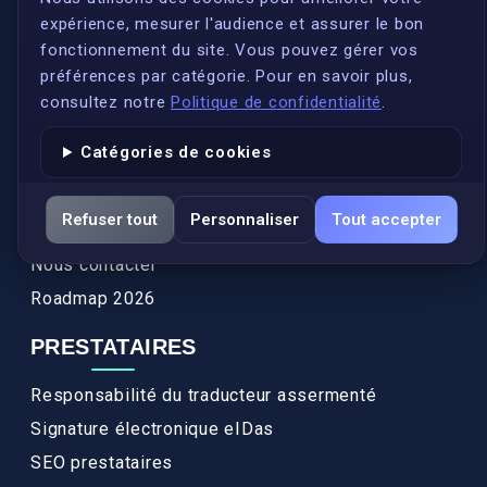
expérience, mesurer l'audience et assurer le bon
Qui sommes-nous ?
fonctionnement du site. Vous pouvez gérer vos
Conformité
préférences par catégorie. Pour en savoir plus,
Annuaires des traducteurs assermentés
consultez notre
Politique de confidentialité
.
Authenticité et apostille
Catégories de cookies
Actualités
Services
Refuser tout
Personnaliser
Tout accepter
FAQ
Nous contacter
Roadmap 2026
PRESTATAIRES
Responsabilité du traducteur assermenté
Signature électronique eIDas
SEO prestataires