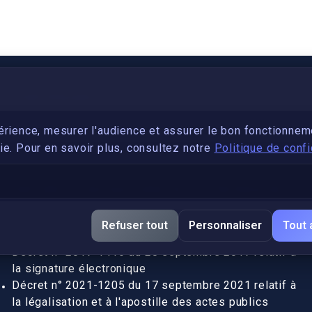
PARTENARIAT
Devenez développeur avec IronSkill Academy
érience, mesurer l'audience et assurer le bon fonctionnem
e. Pour en savoir plus, consultez notre
Politique de confi
Gubernatis immobilier
DÉCRETS SIGNATURE ÉLECTRONIQUE
Apostille et légalisation, fin de l'obligation entre les
Refuser tout
Personnaliser
Tout 
pays de l’UE (Règlement 2016/1191)
Décret n° 2017-1416 du 28 septembre 2017 relatif à
la signature électronique
Décret n° 2021-1205 du 17 septembre 2021 relatif à
la légalisation et à l'apostille des actes publics