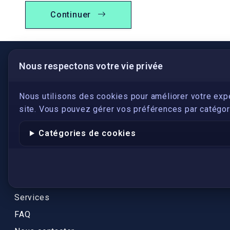
Continuer
Nous respectons votre vie privée
LIENS UTILES
S'inscrire
Nous utilisons des cookies pour améliorer votre exp
site. Vous pouvez gérer vos préférences par catégori
Qui sommes-nous ?
Conformité
Catégories de cookies
Annuaires des traducteurs assermentés
Authenticité et apostille
Actualités
Services
FAQ