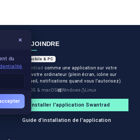
×
NOUS REJOINDRE
ent du
Application mobile & PC
dentialité
.
Installez
Swantrad
comme une application sur votre
téléphone et votre ordinateur (plein écran, icône sur
l’écran d’accueil, notifications quand vous l’autorisez).
Android
iOS & macOS
Windows
Linux
accepter
Installer l'application Swantrad
Guide d’installation de l'application