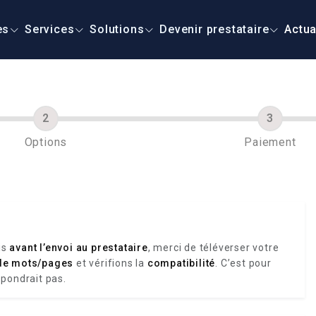
es
Services
Solutions
Devenir prestataire
Actua
Options
Paiement
is
avant l’envoi au prestataire
, merci de téléverser votre
de mots/pages
et vérifions la
compatibilité
. C’est pour
spondrait pas.