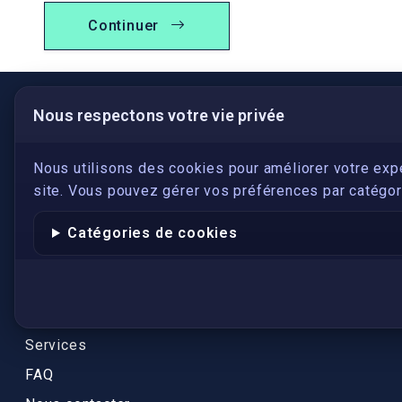
Continuer
Nous respectons votre vie privée
LIENS UTILES
S'inscrire
Nous utilisons des cookies pour améliorer votre exp
site. Vous pouvez gérer vos préférences par catégori
Qui sommes-nous ?
Conformité
Catégories de cookies
Annuaires des traducteurs assermentés
Authenticité et apostille
Actualités
Services
FAQ