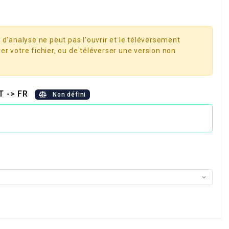
 d'analyse ne peut pas l'ouvrir et le téléversement
er votre fichier, ou de téléverser une version non
PT -> FR
Non défini