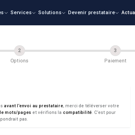
es
Services
Solutions
Devenir prestataire
Actua
Options
Paiement
is
avant l’envoi au prestataire
, merci de téléverser votre
de mots/pages
et vérifions la
compatibilité
. C’est pour
spondrait pas.