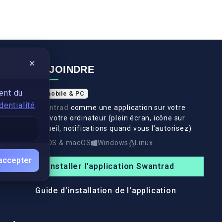
×
NOUS REJOINDRE
ent du
Application mobile & PC
dentialité
.
Installez
Swantrad
comme une application sur votre
téléphone et votre ordinateur (plein écran, icône sur
l’écran d’accueil, notifications quand vous l’autorisez).
Android
iOS & macOS
Windows
Linux
accepter
Installer l'application Swantrad
Guide d’installation de l'application