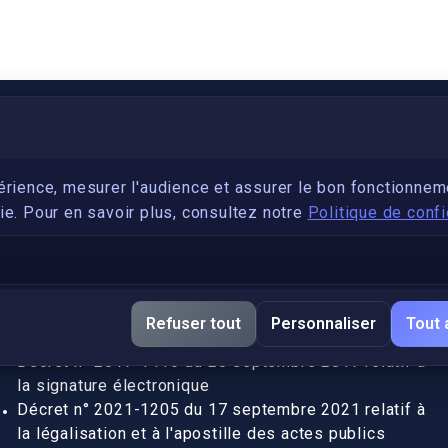
PARTENARIAT
Devenez développeur avec IronSkill Academy
érience, mesurer l'audience et assurer le bon fonctionnem
e. Pour en savoir plus, consultez notre
Politique de confi
Gubernatis immobilier
DÉCRETS SIGNATURE ÉLECTRONIQUE
Apostille et légalisation, fin de l'obligation entre les
Refuser tout
Personnaliser
Tout 
pays de l’UE (Règlement 2016/1191)
Décret n° 2017-1416 du 28 septembre 2017 relatif à
la signature électronique
Décret n° 2021-1205 du 17 septembre 2021 relatif à
la légalisation et à l'apostille des actes publics