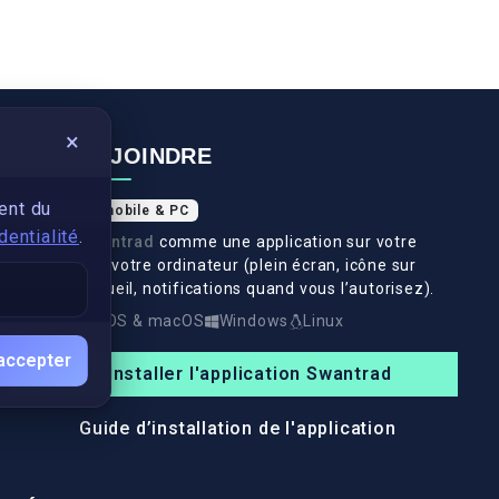
×
NOUS REJOINDRE
ent du
Application mobile & PC
dentialité
.
Installez
Swantrad
comme une application sur votre
téléphone et votre ordinateur (plein écran, icône sur
l’écran d’accueil, notifications quand vous l’autorisez).
Android
iOS & macOS
Windows
Linux
accepter
Installer l'application Swantrad
Guide d’installation de l'application