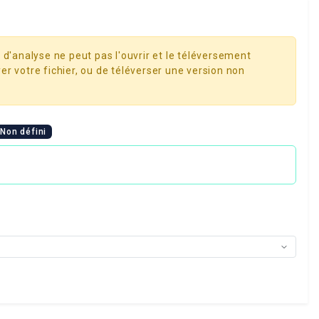
 d'analyse ne peut pas l'ouvrir et le téléversement
er votre fichier, ou de téléverser une version non
Non défini