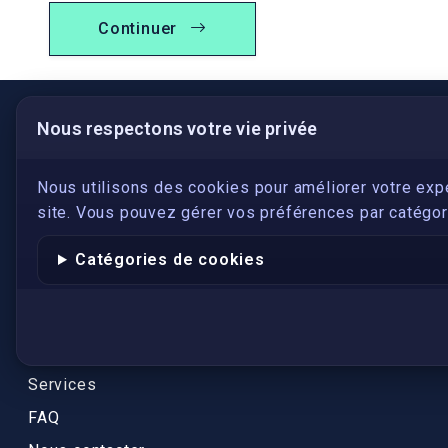
Continuer
Nous respectons votre vie privée
LIENS UTILES
S'inscrire
Nous utilisons des cookies pour améliorer votre exp
site. Vous pouvez gérer vos préférences par catégori
Qui sommes-nous ?
Conformité
Catégories de cookies
Annuaires des traducteurs assermentés
Authenticité et apostille
Actualités
Services
FAQ