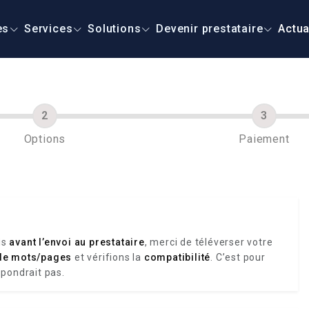
es
Services
Solutions
Devenir prestataire
Actua
Options
Paiement
is
avant l’envoi au prestataire
, merci de téléverser votre
de mots/pages
et vérifions la
compatibilité
. C’est pour
spondrait pas.