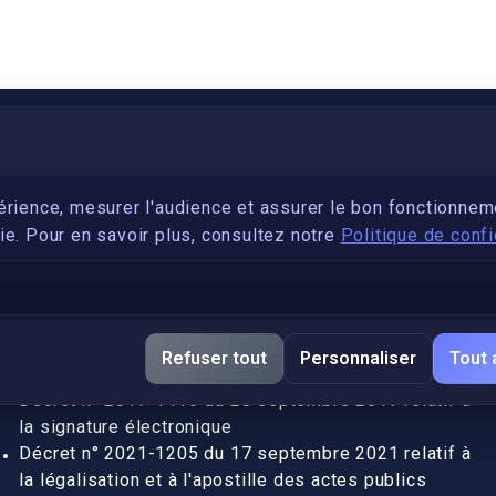
PARTENARIAT
Devenez développeur avec IronSkill Academy
érience, mesurer l'audience et assurer le bon fonctionnem
e. Pour en savoir plus, consultez notre
Politique de confi
Gubernatis immobilier
DÉCRETS SIGNATURE ÉLECTRONIQUE
Apostille et légalisation, fin de l'obligation entre les
Refuser tout
Personnaliser
Tout 
pays de l’UE (Règlement 2016/1191)
Décret n° 2017-1416 du 28 septembre 2017 relatif à
la signature électronique
Décret n° 2021-1205 du 17 septembre 2021 relatif à
la légalisation et à l'apostille des actes publics