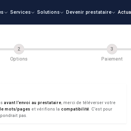
es
Services
Solutions
Devenir prestataire
Actua
Options
Paiement
is
avant l’envoi au prestataire
, merci de téléverser votre
de mots/pages
et vérifions la
compatibilité
. C’est pour
spondrait pas.