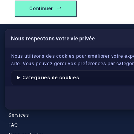
Continuer
Nous respectons votre vie privée
LIENS UTILES
S'inscrire
Nous utilisons des cookies pour améliorer votre exp
site. Vous pouvez gérer vos préférences par catégori
Qui sommes-nous ?
Conformité
Catégories de cookies
Annuaires des traducteurs assermentés
Authenticité et apostille
Actualités
Services
FAQ