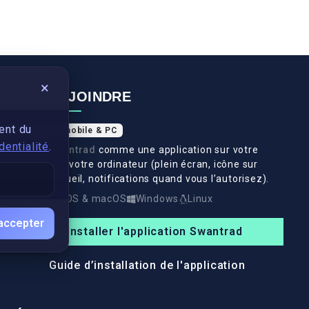
×
NOUS REJOINDRE
ent du
Application mobile & PC
dentialité
.
Installez
Swantrad
comme une application sur votre
téléphone et votre ordinateur (plein écran, icône sur
l’écran d’accueil, notifications quand vous l’autorisez).
Android
iOS & macOS
Windows
Linux
accepter
Installer l'application Swantrad
Guide d’installation de l'application