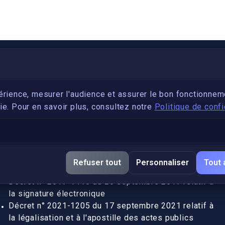
PARTENARIAT
Devenez développeur avec IronSkill Academy
érience, mesurer l'audience et assurer le bon fonctionnem
e. Pour en savoir plus, consultez notre
Politique de confi
Gubernatis immobilier
DÉCRETS SIGNATURE ÉLECTRONIQUE
Apostille et légalisation, fin de l'obligation entre les
Refuser tout
Personnaliser
Tout 
pays de l’UE (Règlement 2016/1191)
Décret n° 2017-1416 du 28 septembre 2017 relatif à
la signature électronique
Décret n° 2021-1205 du 17 septembre 2021 relatif à
la légalisation et à l'apostille des actes publics