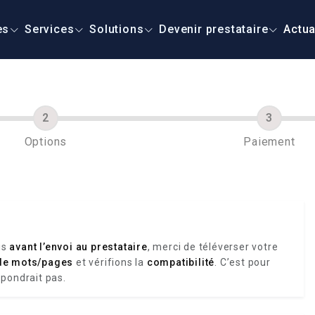
es
Services
Solutions
Devenir prestataire
Actua
Options
Paiement
is
avant l’envoi au prestataire
, merci de téléverser votre
de mots/pages
et vérifions la
compatibilité
. C’est pour
spondrait pas.