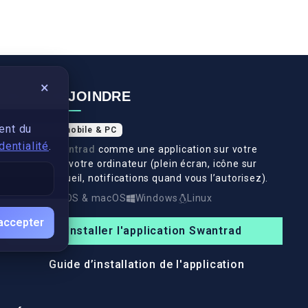
×
NOUS REJOINDRE
ent du
Application mobile & PC
dentialité
.
Installez
Swantrad
comme une application sur votre
téléphone et votre ordinateur (plein écran, icône sur
l’écran d’accueil, notifications quand vous l’autorisez).
Android
iOS & macOS
Windows
Linux
accepter
Installer l'application Swantrad
Guide d’installation de l'application