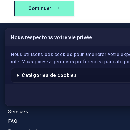
Continuer
Nous respectons votre vie privée
LIENS UTILES
S'inscrire
Nous utilisons des cookies pour améliorer votre exp
site. Vous pouvez gérer vos préférences par catégori
Qui sommes-nous ?
Conformité
Catégories de cookies
Annuaires des traducteurs assermentés
Authenticité et apostille
Actualités
Services
FAQ