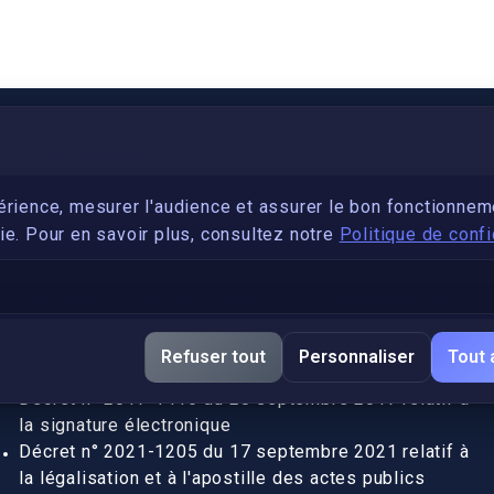
PARTENARIAT
Devenez développeur avec IronSkill Academy
érience, mesurer l'audience et assurer le bon fonctionnem
e. Pour en savoir plus, consultez notre
Politique de confi
Gubernatis immobilier
DÉCRETS SIGNATURE ÉLECTRONIQUE
Apostille et légalisation, fin de l'obligation entre les
Refuser tout
Personnaliser
Tout 
pays de l’UE (Règlement 2016/1191)
Décret n° 2017-1416 du 28 septembre 2017 relatif à
la signature électronique
Décret n° 2021-1205 du 17 septembre 2021 relatif à
la légalisation et à l'apostille des actes publics