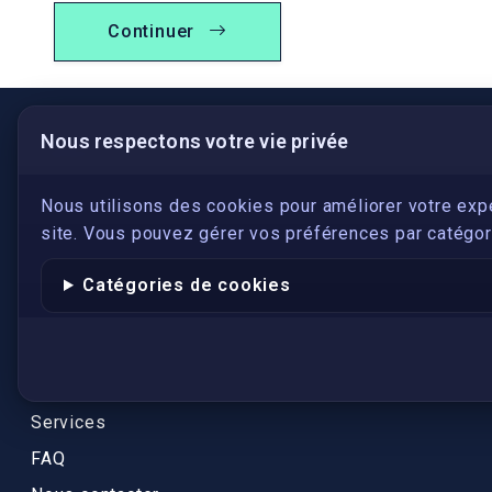
Continuer
Nous respectons votre vie privée
LIENS UTILES
S'inscrire
Nous utilisons des cookies pour améliorer votre exp
site. Vous pouvez gérer vos préférences par catégori
Qui sommes-nous ?
Conformité
Catégories de cookies
Annuaires des traducteurs assermentés
Authenticité et apostille
Actualités
Services
FAQ