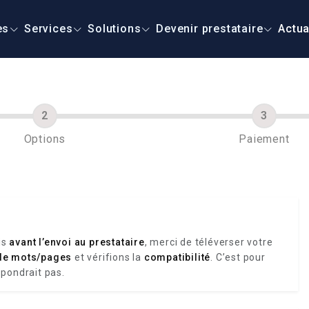
es
Services
Solutions
Devenir prestataire
Actua
Options
Paiement
is
avant l’envoi au prestataire
, merci de téléverser votre
de mots/pages
et vérifions la
compatibilité
. C’est pour
spondrait pas.