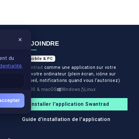
×
NOUS REJOINDRE
ent du
Application mobile & PC
dentialité
.
Installez
Swantrad
comme une application sur votre
téléphone et votre ordinateur (plein écran, icône sur
l’écran d’accueil, notifications quand vous l’autorisez).
Android
iOS & macOS
Windows
Linux
accepter
Installer l'application Swantrad
Guide d’installation de l'application