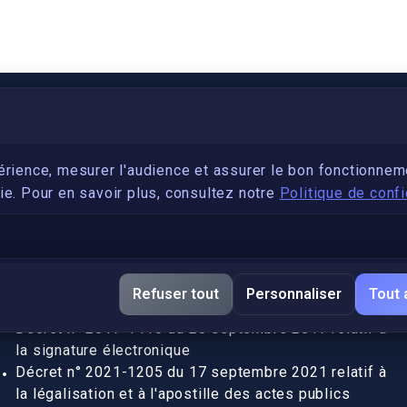
PARTENARIAT
Devenez développeur avec IronSkill Academy
érience, mesurer l'audience et assurer le bon fonctionnem
e. Pour en savoir plus, consultez notre
Politique de confi
Gubernatis immobilier
DÉCRETS SIGNATURE ÉLECTRONIQUE
Apostille et légalisation, fin de l'obligation entre les
Refuser tout
Personnaliser
Tout 
pays de l’UE (Règlement 2016/1191)
Décret n° 2017-1416 du 28 septembre 2017 relatif à
la signature électronique
Décret n° 2021-1205 du 17 septembre 2021 relatif à
la légalisation et à l'apostille des actes publics