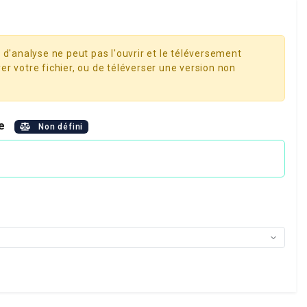
 d'analyse ne peut pas l'ouvrir et le téléversement
er votre fichier, ou de téléverser une version non
le
Non défini