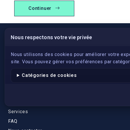
Continuer
Nous respectons votre vie privée
LIENS UTILES
S'inscrire
Nous utilisons des cookies pour améliorer votre exp
site. Vous pouvez gérer vos préférences par catégori
Qui sommes-nous ?
Conformité
Catégories de cookies
Annuaires des traducteurs assermentés
Authenticité et apostille
Actualités
Services
FAQ