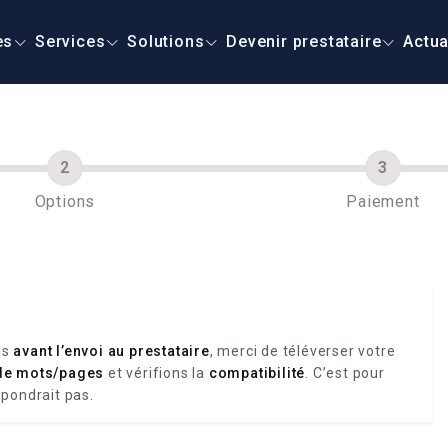
es
Services
Solutions
Devenir prestataire
Actua
Options
Paiement
is
avant l’envoi au prestataire
, merci de téléverser votre
de mots/pages
et vérifions la
compatibilité
. C’est pour
spondrait pas.