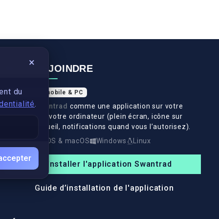
×
NOUS REJOINDRE
ent du
Application mobile & PC
dentialité
.
Installez
Swantrad
comme une application sur votre
téléphone et votre ordinateur (plein écran, icône sur
l’écran d’accueil, notifications quand vous l’autorisez).
Android
iOS & macOS
Windows
Linux
accepter
Installer l'application Swantrad
Guide d’installation de l'application