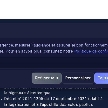
PARTENARIAT
Devenez développeur avec IronSkill Academy
érience, mesurer l'audience et assurer le bon fonctionnem
e. Pour en savoir plus, consultez notre
Politique de confi
Gubernatis immobilier
DÉCRETS SIGNATURE ÉLECTRONIQUE
Apostille et légalisation, fin de l'obligation entre les
Refuser tout
Personnaliser
Tout 
pays de l’UE (Règlement 2016/1191)
Décret n° 2017-1416 du 28 septembre 2017 relatif à
la signature électronique
Décret n° 2021-1205 du 17 septembre 2021 relatif à
la légalisation et à l'apostille des actes publics