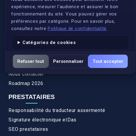
expérience, mesurer l'audience et assurer le bon
Qui sommes-nous ?
fonctionnement du site. Vous pouvez gérer vos
Conformité
préférences par catégorie. Pour en savoir plus,
Annuaires des traducteurs assermentés
consultez notre
Politique de confidentialité
.
Authenticité et apostille
Catégories de cookies
Actualités
Services
Refuser tout
Personnaliser
Tout accepter
FAQ
Nous contacter
Roadmap 2026
PRESTATAIRES
Responsabilité du traducteur assermenté
Signature électronique eIDas
SEO prestataires