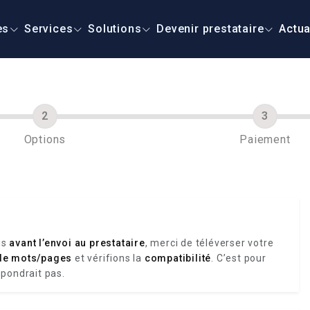
es
Services
Solutions
Devenir prestataire
Actua
Options
Paiement
is
avant l’envoi au prestataire
, merci de téléverser votre
de mots/pages
et vérifions la
compatibilité
. C’est pour
spondrait pas.