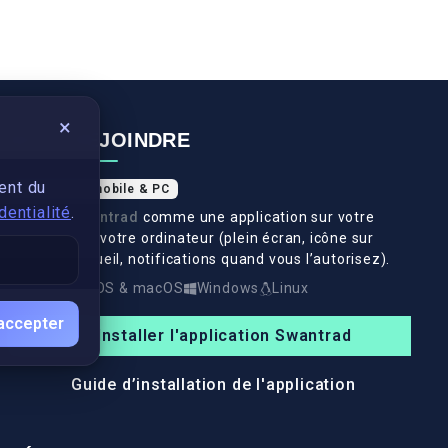
×
NOUS REJOINDRE
ent du
Application mobile & PC
dentialité
.
Installez
Swantrad
comme une application sur votre
téléphone et votre ordinateur (plein écran, icône sur
l’écran d’accueil, notifications quand vous l’autorisez).
Android
iOS & macOS
Windows
Linux
accepter
Installer l'application Swantrad
Guide d’installation de l'application