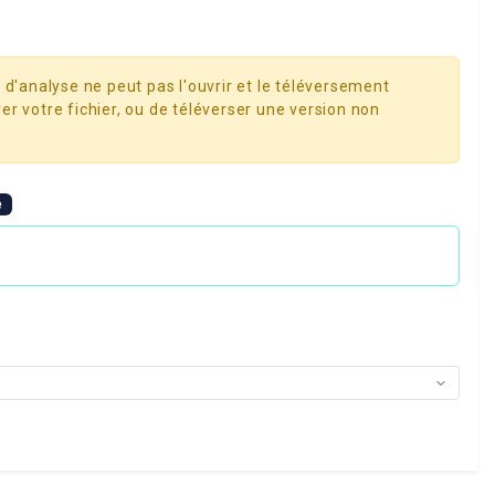
 d'analyse ne peut pas l'ouvrir et le téléversement
er votre fichier, ou de téléverser une version non
e