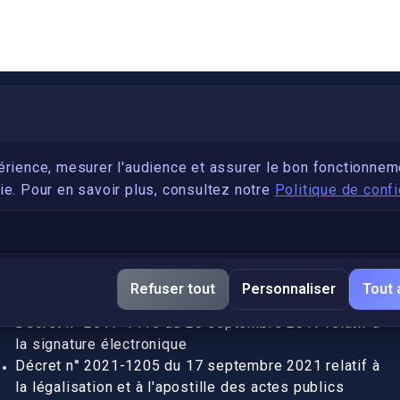
PARTENARIAT
Devenez développeur avec IronSkill Academy
érience, mesurer l'audience et assurer le bon fonctionnem
e. Pour en savoir plus, consultez notre
Politique de confi
Gubernatis immobilier
DÉCRETS SIGNATURE ÉLECTRONIQUE
Apostille et légalisation, fin de l'obligation entre les
Refuser tout
Personnaliser
Tout 
pays de l’UE (Règlement 2016/1191)
Décret n° 2017-1416 du 28 septembre 2017 relatif à
la signature électronique
Décret n° 2021-1205 du 17 septembre 2021 relatif à
la légalisation et à l'apostille des actes publics