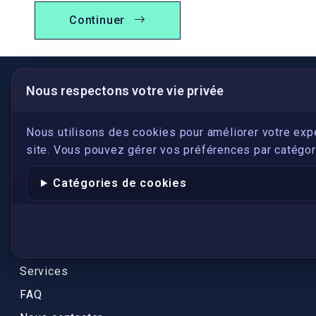
Continuer
Nous respectons votre vie privée
LIENS UTILES
S'inscrire
Nous utilisons des cookies pour améliorer votre exp
site. Vous pouvez gérer vos préférences par catégori
Qui sommes-nous ?
Conformité
Catégories de cookies
Annuaires des traducteurs assermentés
Authenticité et apostille
Actualités
Services
FAQ