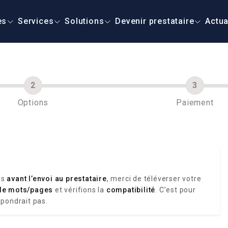
es
Services
Solutions
Devenir prestataire
Actua
Options
Paiement
is
avant l’envoi au prestataire
, merci de téléverser votre
de mots/pages
et vérifions la
compatibilité
. C’est pour
spondrait pas.