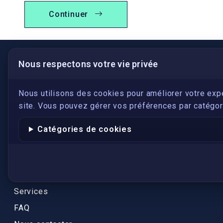
Continuer
Nous respectons votre vie privée
LIENS UTILES
S'inscrire
Nous utilisons des cookies pour améliorer votre exp
site. Vous pouvez gérer vos préférences par catégori
Qui sommes-nous ?
Conformité
Catégories de cookies
Annuaires des traducteurs assermentés
Authenticité et apostille
Actualités
Services
FAQ