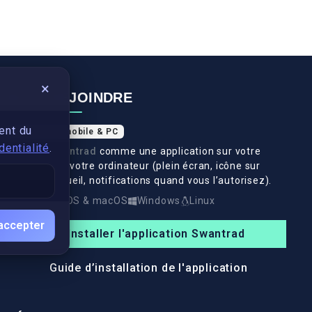
×
NOUS REJOINDRE
ent du
Application mobile & PC
dentialité
.
Installez
Swantrad
comme une application sur votre
téléphone et votre ordinateur (plein écran, icône sur
l’écran d’accueil, notifications quand vous l’autorisez).
Android
iOS & macOS
Windows
Linux
accepter
Installer l'application Swantrad
Guide d’installation de l'application