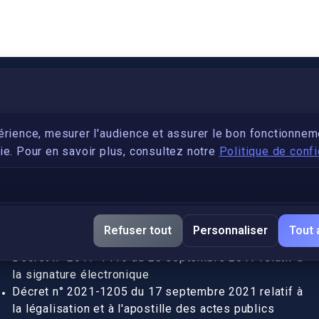
PARTENARIAT
Devenez développeur avec IronSkill Academy
érience, mesurer l'audience et assurer le bon fonctionnem
e. Pour en savoir plus, consultez notre
Politique de confi
Gubernatis immobilier
DÉCRETS SIGNATURE ÉLECTRONIQUE
Apostille et légalisation, fin de l'obligation entre les
Refuser tout
Personnaliser
Tout 
pays de l’UE (Règlement 2016/1191)
Décret n° 2017-1416 du 28 septembre 2017 relatif à
la signature électronique
Décret n° 2021-1205 du 17 septembre 2021 relatif à
la légalisation et à l'apostille des actes publics