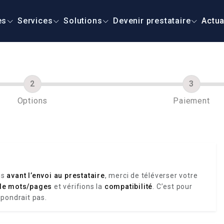
es
Services
Solutions
Devenir prestataire
Actua
Options
Paiement
is
avant l’envoi au prestataire
, merci de téléverser votre
de mots/pages
et vérifions la
compatibilité
. C’est pour
spondrait pas.