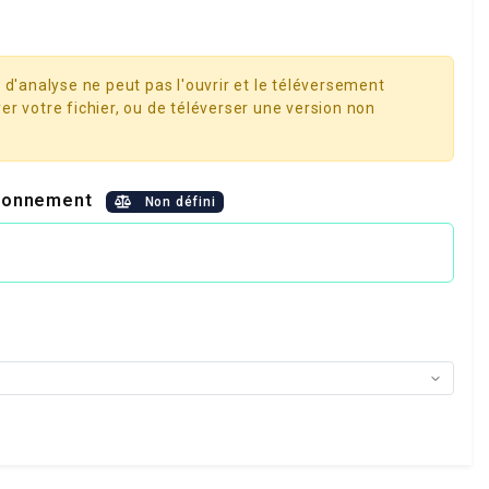
 d'analyse ne peut pas l'ouvrir et le téléversement
er votre fichier, ou de téléverser une version non
vironnement
Non défini