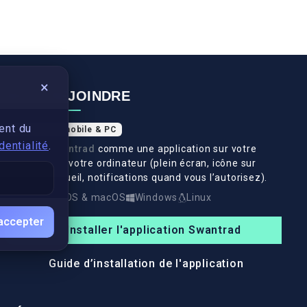
×
NOUS REJOINDRE
ent du
Application mobile & PC
dentialité
.
Installez
Swantrad
comme une application sur votre
téléphone et votre ordinateur (plein écran, icône sur
l’écran d’accueil, notifications quand vous l’autorisez).
Android
iOS & macOS
Windows
Linux
accepter
Installer l'application Swantrad
Guide d’installation de l'application