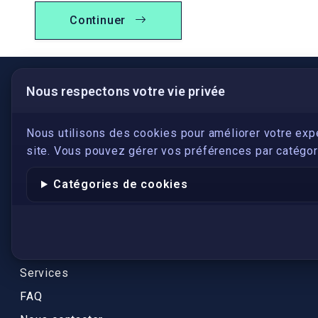
Continuer
Nous respectons votre vie privée
LIENS UTILES
S'inscrire
Nous utilisons des cookies pour améliorer votre exp
site. Vous pouvez gérer vos préférences par catégori
Qui sommes-nous ?
Conformité
Catégories de cookies
Annuaires des traducteurs assermentés
Authenticité et apostille
Actualités
Services
FAQ