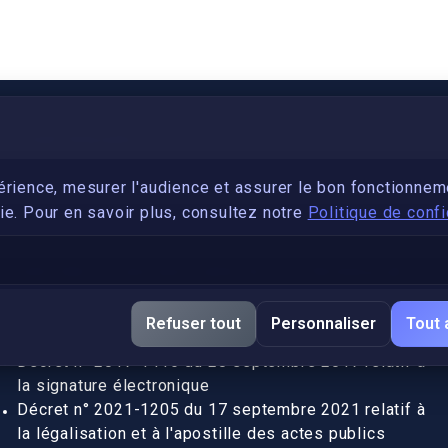
PARTENARIAT
Devenez développeur avec IronSkill Academy
érience, mesurer l'audience et assurer le bon fonctionnem
e. Pour en savoir plus, consultez notre
Politique de confi
Gubernatis immobilier
DÉCRETS SIGNATURE ÉLECTRONIQUE
Apostille et légalisation, fin de l'obligation entre les
Refuser tout
Personnaliser
Tout 
pays de l’UE (Règlement 2016/1191)
Décret n° 2017-1416 du 28 septembre 2017 relatif à
la signature électronique
Décret n° 2021-1205 du 17 septembre 2021 relatif à
la légalisation et à l'apostille des actes publics