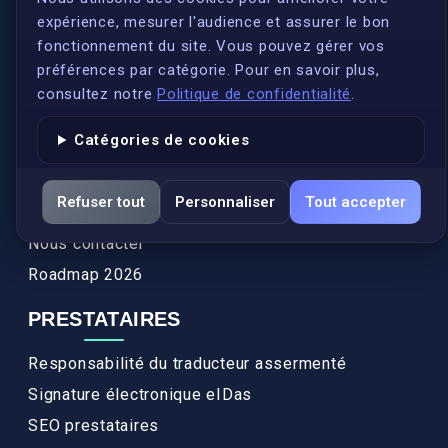
expérience, mesurer l'audience et assurer le bon
Qui sommes-nous ?
fonctionnement du site. Vous pouvez gérer vos
Conformité
préférences par catégorie. Pour en savoir plus,
Annuaires des traducteurs assermentés
consultez notre
Politique de confidentialité
.
Authenticité et apostille
Catégories de cookies
Actualités
Services
Refuser tout
Personnaliser
Tout accepter
FAQ
Nous contacter
Roadmap 2026
PRESTATAIRES
Responsabilité du traducteur assermenté
Signature électronique eIDas
SEO prestataires