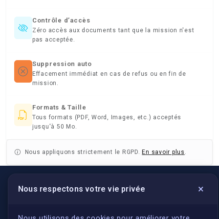
Contrôle d’accès
Zéro accès aux documents tant que la mission n'est
pas acceptée.
Suppression auto
Effacement immédiat en cas de refus ou en fin de
mission.
Formats & Taille
Tous formats (PDF, Word, Images, etc.) acceptés
jusqu'à 50 Mo.
Nous appliquons strictement le RGPD.
En savoir plus
.
×
Nous respectons votre vie privée
LIENS UTILES
S'inscrire
Nous utilisons des cookies pour améliorer votre