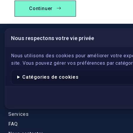
Continuer
Nous respectons votre vie privée
LIENS UTILES
S'inscrire
Nous utilisons des cookies pour améliorer votre exp
site. Vous pouvez gérer vos préférences par catégori
Qui sommes-nous ?
Conformité
Catégories de cookies
Annuaires des traducteurs assermentés
Authenticité et apostille
Actualités
Services
FAQ