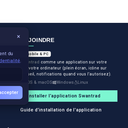
×
NOUS REJOINDRE
ent du
Application mobile & PC
dentialité
.
Installez
Swantrad
comme une application sur votre
téléphone et votre ordinateur (plein écran, icône sur
l’écran d’accueil, notifications quand vous l’autorisez).
Android
iOS & macOS
Windows
Linux
accepter
Installer l'application Swantrad
Guide d’installation de l'application