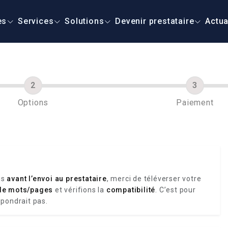
es
Services
Solutions
Devenir prestataire
Actua
Options
Paiement
is
avant l’envoi au prestataire
, merci de téléverser votre
de mots/pages
et vérifions la
compatibilité
. C’est pour
spondrait pas.