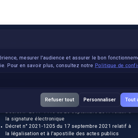
PARTENARIAT
Devenez développeur avec IronSkill Academy
érience, mesurer l'audience et assurer le bon fonctionnem
e. Pour en savoir plus, consultez notre
Politique de confi
Gubernatis immobilier
DÉCRETS SIGNATURE ÉLECTRONIQUE
Apostille et légalisation, fin de l'obligation entre les
Refuser tout
Personnaliser
Tout 
pays de l’UE (Règlement 2016/1191)
Décret n° 2017-1416 du 28 septembre 2017 relatif à
la signature électronique
Décret n° 2021-1205 du 17 septembre 2021 relatif à
la légalisation et à l'apostille des actes publics