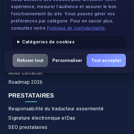
expérience, mesurer l'audience et assurer le bon
Qui sommes-nous ?
fonctionnement du site. Vous pouvez gérer vos
Conformité
préférences par catégorie. Pour en savoir plus,
Annuaires des traducteurs assermentés
consultez notre
Politique de confidentialité
.
Authenticité et apostille
Catégories de cookies
Actualités
Services
Refuser tout
Personnaliser
Tout accepter
FAQ
Nous contacter
Roadmap 2026
PRESTATAIRES
Responsabilité du traducteur assermenté
Signature électronique eIDas
SEO prestataires