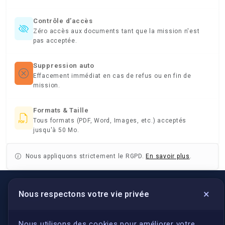
Contrôle d’accès
Zéro accès aux documents tant que la mission n'est
pas acceptée.
Suppression auto
Effacement immédiat en cas de refus ou en fin de
mission.
Formats & Taille
Tous formats (PDF, Word, Images, etc.) acceptés
jusqu'à 50 Mo.
Nous appliquons strictement le RGPD.
En savoir plus
.
×
Nous respectons votre vie privée
LIENS UTILES
S'inscrire
Nous utilisons des cookies pour améliorer votre