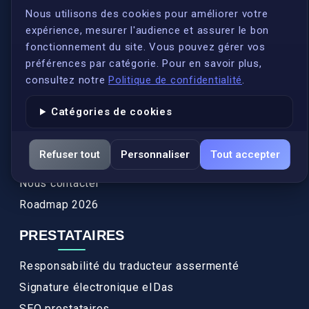
S'inscrire
Nous utilisons des cookies pour améliorer votre
expérience, mesurer l'audience et assurer le bon
Qui sommes-nous ?
fonctionnement du site. Vous pouvez gérer vos
Conformité
préférences par catégorie. Pour en savoir plus,
Annuaires des traducteurs assermentés
consultez notre
Politique de confidentialité
.
Authenticité et apostille
Catégories de cookies
Actualités
Services
Refuser tout
Personnaliser
Tout accepter
FAQ
Nous contacter
Roadmap 2026
PRESTATAIRES
Responsabilité du traducteur assermenté
Signature électronique eIDas
SEO prestataires