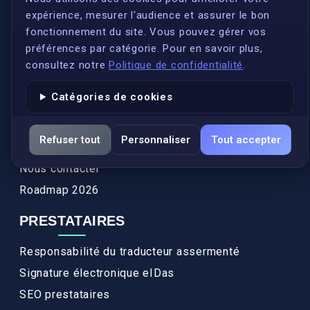
expérience, mesurer l'audience et assurer le bon
Qui sommes-nous ?
fonctionnement du site. Vous pouvez gérer vos
Conformité
préférences par catégorie. Pour en savoir plus,
Annuaires des traducteurs assermentés
consultez notre
Politique de confidentialité
.
Authenticité et apostille
Catégories de cookies
Actualités
Services
Refuser tout
Personnaliser
Tout accepter
FAQ
Nous contacter
Roadmap 2026
PRESTATAIRES
Responsabilité du traducteur assermenté
Signature électronique eIDas
SEO prestataires