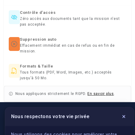
Contrôle d’accès
Zéro accès aux documents tant que la mission n'est
pas acceptée.
Suppression auto
Effacement immédiat en cas de refus ou en fin de
mission.
Formats & Taille
Tous formats (PDF, Word, Images, etc.) acceptés
jusqu'à 50 Mo.
Nous appliquons strictement le RGPD.
En savoir plus
.
×
Nous respectons votre vie privée
LIENS UTILES
S'inscrire
Nous utilisons des cookies pour améliorer votre