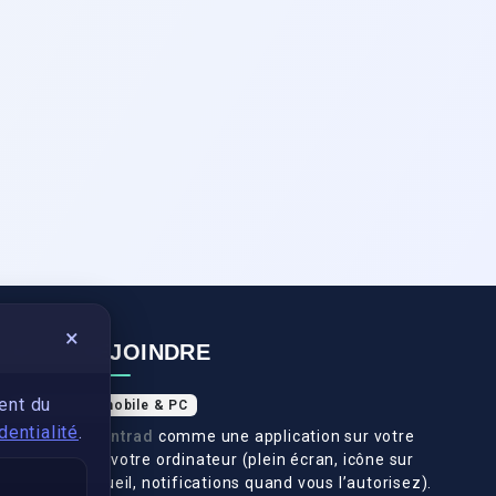
×
NOUS REJOINDRE
ent du
Application mobile & PC
dentialité
.
Installez
Swantrad
comme une application sur votre
téléphone et votre ordinateur (plein écran, icône sur
l’écran d’accueil, notifications quand vous l’autorisez).