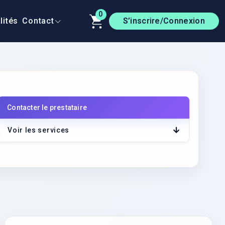
0
lités
Contact
S’inscrire/Connexion
Contacter le prestataire
Voir les services
r le lien