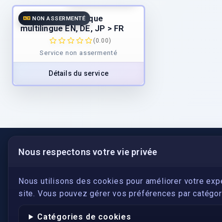
Traduction technique
NON ASSERMENTÉ
multilingue EN, DE, JP > FR
(0.00)
Service non assermenté
Détails du service
Nous respectons votre vie privée
LIENS UTILES
S'inscrire
Nous utilisons des cookies pour améliorer votre exp
site. Vous pouvez gérer vos préférences par catégori
Qui sommes-nous ?
Conformité
Catégories de cookies