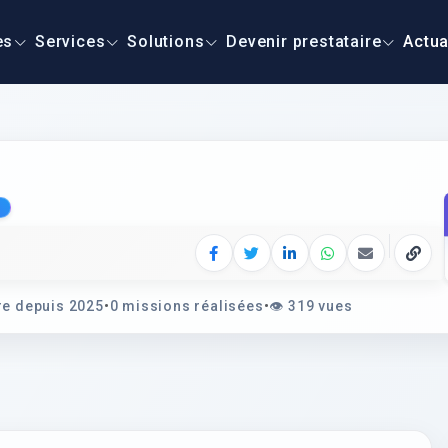
es
Services
Solutions
Devenir prestataire
Actua
Facebook
Twitter
LinkedIn
WhatsApp
E‑mail
Copie
e depuis 2025
•
0 missions réalisées
•
👁️
319 vues